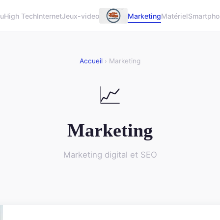
u
High Tech
Internet
Jeux-video
Marketing
Matériel
Smartpho
Accueil
› Marketing
📈
Marketing
Marketing digital et SEO