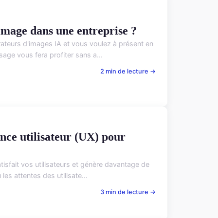
image dans une entreprise ?
teurs d'images IA et vous voulez à présent en
sage vous fera profiter sans a...
2 min de lecture →
nce utilisateur (UX) pour
tisfait vos utilisateurs et génère davantage de
es attentes des utilisate...
3 min de lecture →