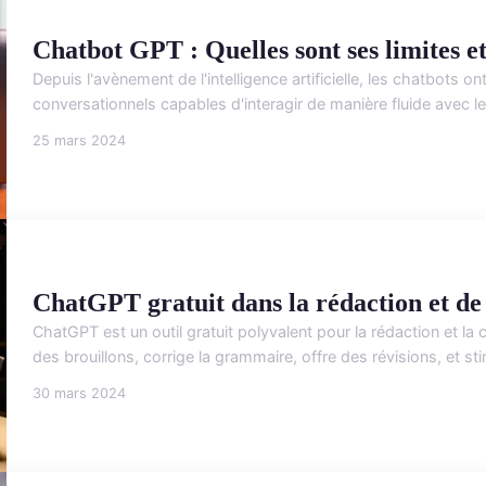
Chatbot GPT : Quelles sont ses limites et
Depuis l'avènement de l'intelligence artificielle, les chatbots 
conversationnels capables d'interagir de manière fluide avec le
25 mars 2024
ChatGPT gratuit dans la rédaction et de 
ChatGPT est un outil gratuit polyvalent pour la rédaction et la 
des brouillons, corrige la grammaire, offre des révisions, et stim
30 mars 2024