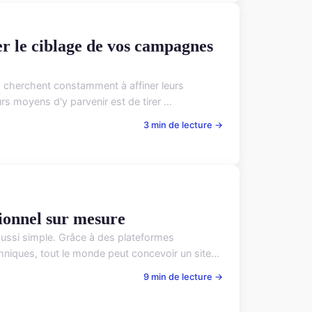
er le ciblage de vos campagnes
s cherchent constamment à affiner leurs
s moyens d'y parvenir est de tirer ...
3 min de lecture →
sionnel sur mesure
 aussi simple. Grâce à des plateformes
ues, tout le monde peut concevoir un site...
9 min de lecture →